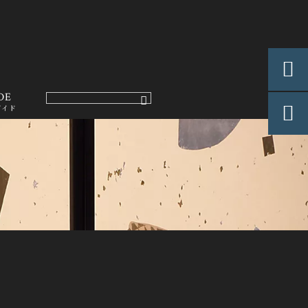

DE

ガイド