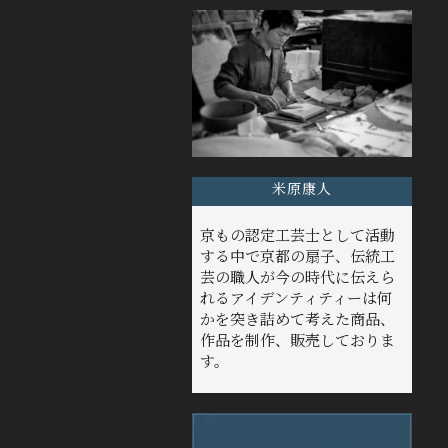
米原康人
京もの認定工芸士として活動
する中で京都の扇子、伝統工
芸の職人が今の時代に伝えら
れるアイデンティティーは何
かを突き詰めて考えた商品、
作品を制作、販売しておりま
す。