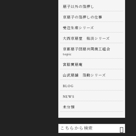
扇子以外の箔押し
京扇子の箔押しの仕事
受注生産シリーズ
大西京扇堂 枯淡シリーズ
京都扇子団扇共同商工組合
topic
宮脇蕒扇庵
山武扇舖 箔動シリーズ
BLOG
NEWS
未分類