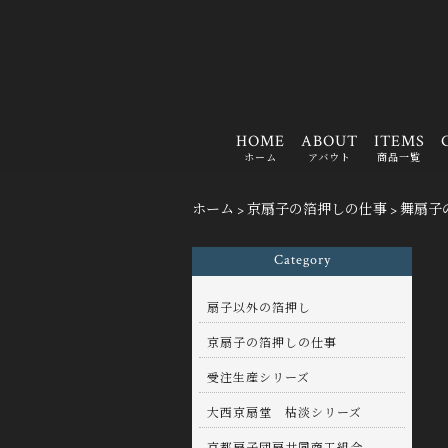
HOME
ABOUT
ITEMS
ホーム
アバウト
商品一覧
ホーム
>
京扇子の箔押しの仕事
>
舞扇子
Category
扇子以外の箔押し
京扇子の箔押しの仕事
受注生産シリーズ
大西京扇堂 枯淡シリーズ