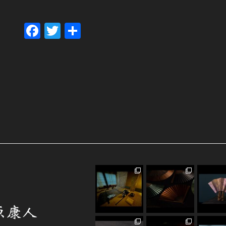
Fa
T
共
ce
wi
有
bo
tt
ok
er