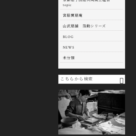
京都扇子団扇共同商工組合
topic
宮脇蕒扇庵
山武扇舖 箔動シリーズ
BLOG
NEWS
未分類