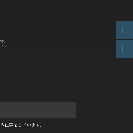

DE

ガイド
る仕事をしています。