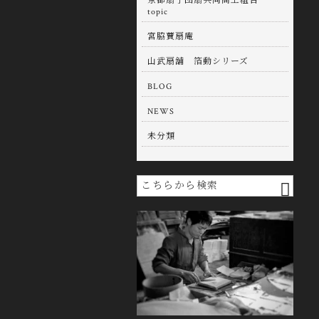
京都扇子団扇共同商工組合
topic
宮脇蕒扇庵
山武扇舖 箔動シリーズ
BLOG
NEWS
未分類