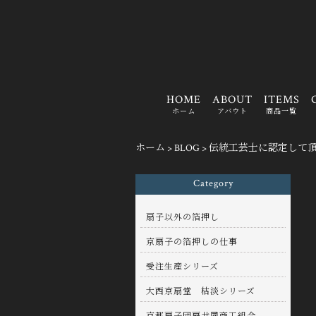
HOME
ABOUT
ITEMS
ホーム
アバウト
商品一覧
ホーム
>
BLOG
>
伝統工芸士に認定して
Category
扇子以外の箔押し
京扇子の箔押しの仕事
受注生産シリーズ
大西京扇堂 枯淡シリーズ