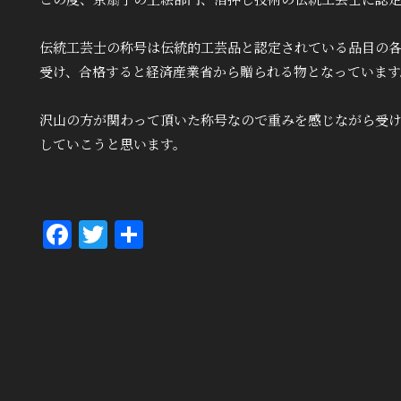
この度、京扇子の上絵部門、箔押し技術の伝統工芸士に認
伝統工芸士の称号は伝統的工芸品と認定されている品目の
受け、合格すると経済産業省から贈られる物となっています
沢山の方が関わって頂いた称号なので重みを感じながら受
していこうと思います。
Fa
T
共
ce
wi
有
bo
tt
ok
er