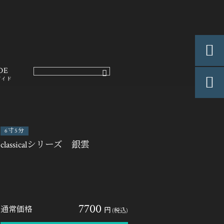

DE

ガイド
6寸5分
classicalシリーズ 銀雲
7700
通常価格
円
(税込)