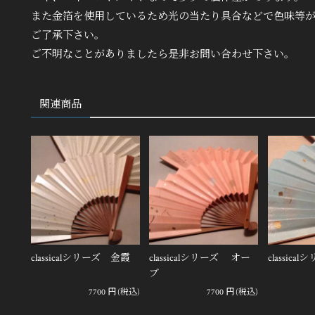
また金箔を使用しているため光の当たり具合などで色味等
ご了承下さい。
ご不明なことがありましたら是非お問い合わせ下さい。
関連商品
classicalシリーズ 金霞
classicalシリーズ オー
classi
ブ
7700
円
(税込)
7700
円
(税込)