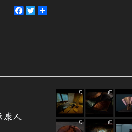
Fa
T
共
ce
wi
有
bo
tt
ok
er