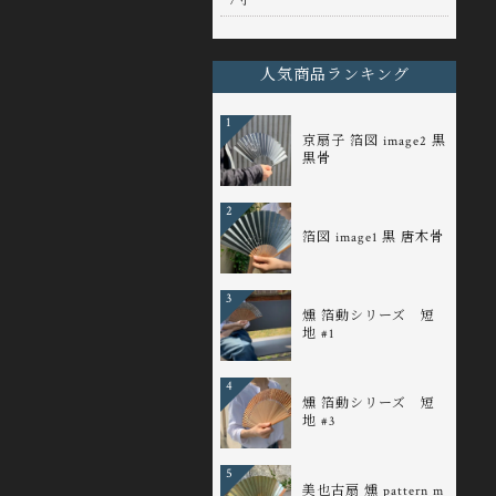
7寸
人気商品ランキング
1
京扇子 箔図 image2 黒
黒骨
2
箔図 image1 黒 唐木骨
3
燻 箔動シリーズ 短
地 #1
4
燻 箔動シリーズ 短
地 #3
5
美也古扇 燻 pattern m